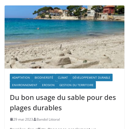
ADAPTATION
BIODIVERSITÉ
CLIMAT
DÉVELOPPEMENT DURABLE
ENVIRONNEMENT
EROSION
GESTION DU TERRITOIRE
Du bon usage du sable pour des
plages durables
29 mai 2023
Bandol Littoral