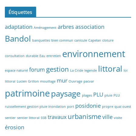
Étiquettes
adaptation
arbres
association
Aménagement
Bandol
banquettes
bien commun
canicule
Capelan
cloture
environnement
consultation
durable
Eau
entretien
littoral
gestion
forum
espace naturel
La Cride
legende
loi
mur
littoral
Lucien Grillon
mouillage
Ouvrage
pacvar
patrimoine
paysage
PLU
plages
pluie
PLU
posidonie
ruissellement gestion pluie inondation
port
propre
quai ouest
urbanisme
travaux
ville
sentier
sentier littoral
SSB
visite
érosion