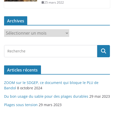
25 mars 2022
Archives
A
r
c
h
i
v
Articles récents
e
s
ZOOM sur le SDGEP, ce document qui bloque le PLU de
Bandol
8 octobre 2024
Du bon usage du sable pour des plages durables
29 mai 2023
Plages sous tension
29 mars 2023