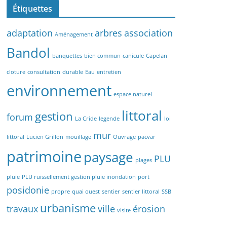
Étiquettes
adaptation
arbres
association
Aménagement
Bandol
banquettes
bien commun
canicule
Capelan
cloture
consultation
durable
Eau
entretien
environnement
espace naturel
littoral
gestion
forum
La Cride
legende
loi
mur
littoral
Lucien Grillon
mouillage
Ouvrage
pacvar
patrimoine
paysage
PLU
plages
pluie
PLU ruissellement gestion pluie inondation
port
posidonie
propre
quai ouest
sentier
sentier littoral
SSB
urbanisme
travaux
ville
érosion
visite