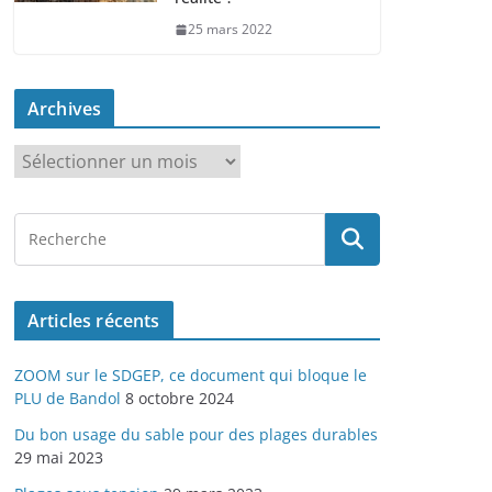
25 mars 2022
Archives
A
r
c
h
i
v
Articles récents
e
s
ZOOM sur le SDGEP, ce document qui bloque le
PLU de Bandol
8 octobre 2024
Du bon usage du sable pour des plages durables
29 mai 2023