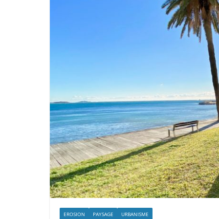
EROSION
PAYSAGE
URBANISME