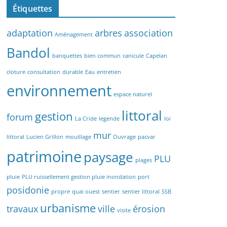
Étiquettes
adaptation
arbres
association
Aménagement
Bandol
banquettes
bien commun
canicule
Capelan
cloture
consultation
durable
Eau
entretien
environnement
espace naturel
littoral
gestion
forum
La Cride
legende
loi
mur
littoral
Lucien Grillon
mouillage
Ouvrage
pacvar
patrimoine
paysage
PLU
plages
pluie
PLU ruissellement gestion pluie inondation
port
posidonie
propre
quai ouest
sentier
sentier littoral
SSB
urbanisme
travaux
ville
érosion
visite