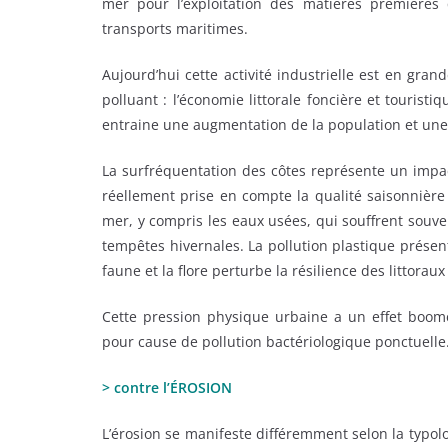
mer pour l’exploitation des matières premières qu
transports maritimes.
Aujourd’hui cette activité industrielle est en gr
polluant : l’économie littorale foncière et touristi
entraine une augmentation de la population et une 
La surfréquentation des côtes représente un impact
réellement prise en compte la qualité saisonnière
mer, y compris les eaux usées, qui souffrent souven
tempêtes hivernales. La pollution plastique présent
faune et la flore perturbe la résilience des littorau
Cette pression physique urbaine a un effet boom
pour cause de pollution bactériologique ponctuelle
> contre l’ÉROSION
L’érosion se manifeste différemment selon la typolog