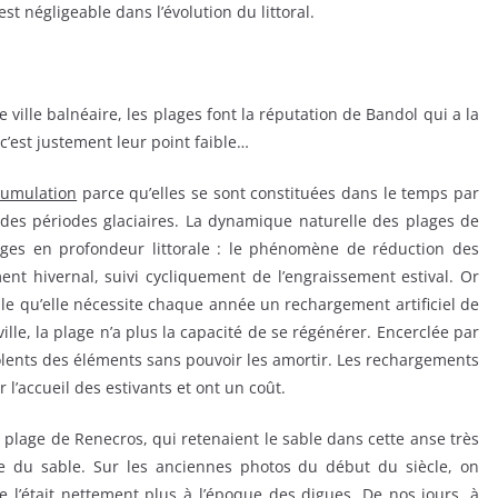
t négligeable dans l’évolution du littoral.
e ville balnéaire, les plages font la réputation de Bandol qui a la
 c’est justement leur point faible…
cumulation
parce qu’elles se sont constituées dans le temps par
s des périodes glaciaires. La dynamique naturelle des plages de
ages en profondeur littorale : le phénomène de réduction des
ment hivernal, suivi cycliquement de l’engraissement estival. Or
elle qu’elle nécessite chaque année un rechargement artificiel de
ville, la plage n’a plus la capacité de se régénérer. Encerclée par
violents des éléments sans pouvoir les amortir. Les rechargements
l’accueil des estivants et ont un coût.
a plage de Renecros, qui retenaient le sable dans cette anse très
e du sable. Sur les anciennes photos du début du siècle, on
e l’était nettement plus à l’époque des digues. De nos jours, à