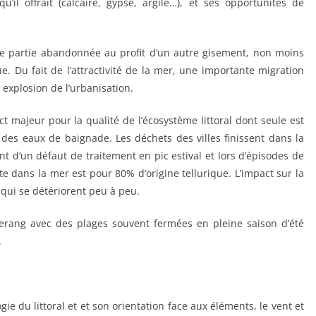
’il offrait (calcaire, gypse, argile…), et ses opportunités de
ande partie abandonnée au profit d’un autre gisement, non moins
que. Du fait de l’attractivité de la mer, une importante migration
explosion de l’urbanisation.
 majeur pour la qualité de l’écosystème littoral dont seule est
 des eaux de baignade. Les déchets des villes finissent dans la
t d’un défaut de traitement en pic estival et lors d’épisodes de
e dans la mer est pour 80% d’origine tellurique. L’impact sur la
x qui se détériorent peu à peu.
erang avec des plages souvent fermées en pleine saison d’été
.
ie du littoral et et son orientation face aux éléments, le vent et