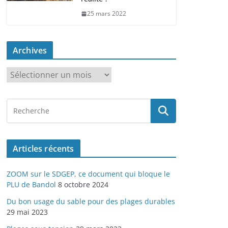
25 mars 2022
Archives
A
r
c
h
i
v
Articles récents
e
s
ZOOM sur le SDGEP, ce document qui bloque le
PLU de Bandol
8 octobre 2024
Du bon usage du sable pour des plages durables
29 mai 2023