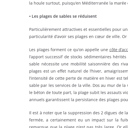
la houle surtout, puisqu’en Méditerranée la marée es
• Les plages de sables se réduisent
Particulièrement attractives et essentielles pour un
particularité d’avoir ses plages en cœur de ville. Or
Les plages forment ce qu’on appelle une
côte d’ac
l’apport successif de stocks sédimentaires hérité
sable nécessite une mobilité saisonnière des riv
plages est un effet naturel de l’hiver, amaigrisse
l’intensité de cette perte de matière en hiver est t
sable par les services de la ville. Dos au mur de la 
le béton de toute part, la plage subit les assauts 
annuels garantissent la persistance des plages pour 
Il est à noter que la suppression des 2 digues de l
fermée, a certainement eu un impact sur la fuit
remarque que la plage n’est pas très large. Or ell