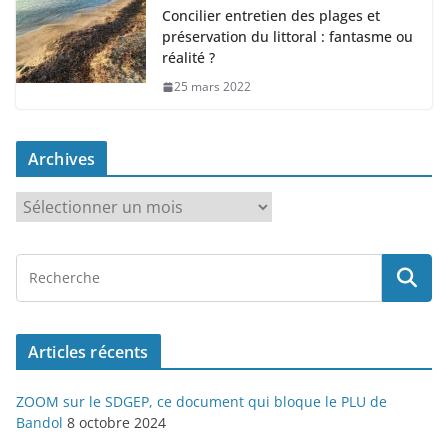
Concilier entretien des plages et
préservation du littoral : fantasme ou
réalité ?
25 mars 2022
Archives
A
r
c
h
i
v
Articles récents
e
s
ZOOM sur le SDGEP, ce document qui bloque le PLU de
Bandol
8 octobre 2024