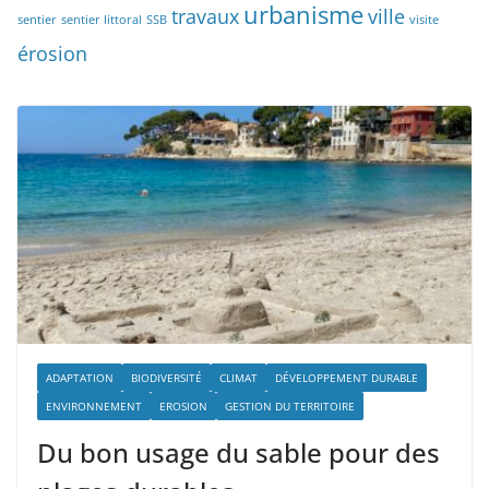
urbanisme
travaux
ville
sentier
sentier littoral
SSB
visite
érosion
ADAPTATION
BIODIVERSITÉ
CLIMAT
DÉVELOPPEMENT DURABLE
ENVIRONNEMENT
EROSION
GESTION DU TERRITOIRE
Du bon usage du sable pour des