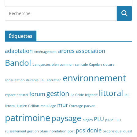
Étiquettes
adaptation
arbres
association
Aménagement
Bandol
banquettes
bien commun
canicule
Capelan
cloture
environnement
consultation
durable
Eau
entretien
littoral
gestion
forum
espace naturel
La Cride
legende
loi
mur
littoral
Lucien Grillon
mouillage
Ouvrage
pacvar
patrimoine
paysage
PLU
plages
pluie
PLU
posidonie
ruissellement gestion pluie inondation
port
propre
quai ouest