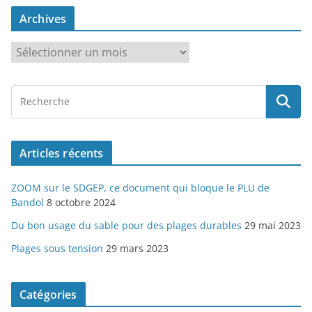
Archives
A
r
c
h
i
v
Articles récents
e
s
ZOOM sur le SDGEP, ce document qui bloque le PLU de
Bandol
8 octobre 2024
Du bon usage du sable pour des plages durables
29 mai 2023
Plages sous tension
29 mars 2023
Catégories