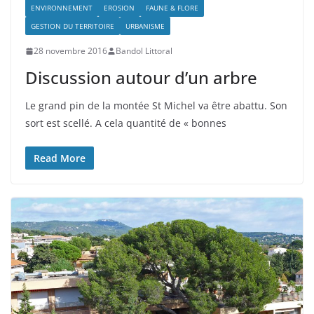
ENVIRONNEMENT
EROSION
FAUNE & FLORE
GESTION DU TERRITOIRE
URBANISME
28 novembre 2016
Bandol Littoral
Discussion autour d’un arbre
Le grand pin de la montée St Michel va être abattu. Son
sort est scellé. A cela quantité de « bonnes
Read More