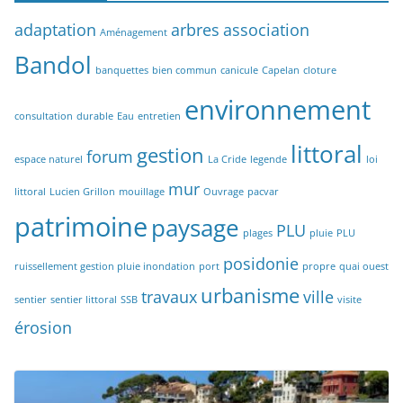
adaptation
arbres
association
Aménagement
Bandol
banquettes
bien commun
canicule
Capelan
cloture
environnement
consultation
durable
Eau
entretien
littoral
gestion
forum
espace naturel
La Cride
legende
loi
mur
littoral
Lucien Grillon
mouillage
Ouvrage
pacvar
patrimoine
paysage
PLU
plages
pluie
PLU
posidonie
ruissellement gestion pluie inondation
port
propre
quai ouest
urbanisme
travaux
ville
sentier
sentier littoral
SSB
visite
érosion