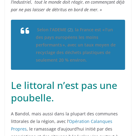
l’industriel
,
tout le monde doit réagir, en commençant déjà
par ne pas laisser de détritus en bord de mer. »
Selon l’ADEME
(2)
, la France est « l’un
des pays européens les moins
performants », avec un taux moyen de
recyclage des déchets plastiques de
seulement 20 % environ
.
Le littoral n’est pas une
poubelle.
A Bandol, mais aussi dans la plupart des communes
littorales de la région, avec l’
Opération Calanques
Propres
, le ramassage d’aujourd’hui initié par des