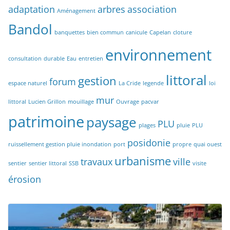
adaptation
arbres
association
Aménagement
Bandol
banquettes
bien commun
canicule
Capelan
cloture
environnement
consultation
durable
Eau
entretien
littoral
gestion
forum
espace naturel
La Cride
legende
loi
mur
littoral
Lucien Grillon
mouillage
Ouvrage
pacvar
patrimoine
paysage
PLU
plages
pluie
PLU
posidonie
ruissellement gestion pluie inondation
port
propre
quai ouest
urbanisme
travaux
ville
sentier
sentier littoral
SSB
visite
érosion