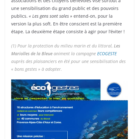
associations et des citoyens bénévoles vise surtout à
une sensibilisation du grand public et des pouvoirs
publics.
« Les gens sont sales »
entend-on, pour la
version la plus soft. En être conscient est la première
étape. La deuxième étape consiste à agir pour l’éviter !
(1) Pour la protection du milieu marin et du littoral,
Les
Mariolles de la Bleue
animent la campagne
ECOGESTE
auprès des plaisanciers en été pour une sensibilisation des
« bons gestes » à adopter.