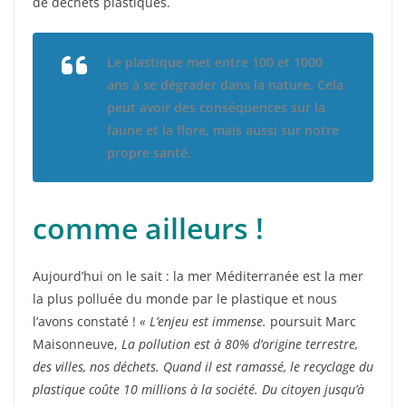
de déchets plastiques.
Le plastique met entre 100 et 1000
ans à se dégrader dans la nature. Cela
peut avoir des conséquences sur la
faune et la flore, mais aussi sur notre
propre santé.
comme ailleurs !
Aujourd’hui on le sait : la mer Méditerranée est la mer
la plus polluée du monde par le plastique et nous
l’avons constaté !
« L’enjeu est immense.
poursuit Marc
Maisonneuve,
La pollution est à 80% d’origine terrestre,
des villes, nos déchets. Quand il est ramassé, le recyclage du
plastique coûte 10 millions à la société. Du citoyen jusqu’à