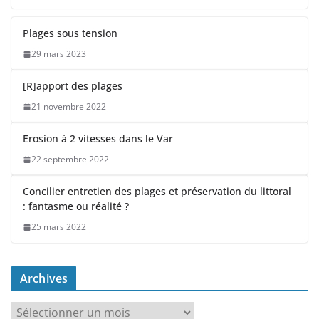
Plages sous tension
29 mars 2023
[R]apport des plages
21 novembre 2022
Erosion à 2 vitesses dans le Var
22 septembre 2022
Concilier entretien des plages et préservation du littoral
: fantasme ou réalité ?
25 mars 2022
Archives
A