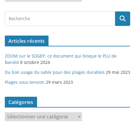
r
c
h
i
v
Articles récents
e
s
ZOOM sur le SDGEP, ce document qui bloque le PLU de
Bandol
8 octobre 2024
Du bon usage du sable pour des plages durables
29 mai 2023
Plages sous tension
29 mars 2023
Catégories
C
a
t