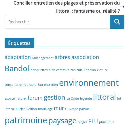
Concilier entretien des plages et préservation du
littoral : fantasme ou réalité ?
Étiquettes
adaptation
arbres
association
Aménagement
Bandol
banquettes
bien commun
canicule
Capelan
cloture
environnement
consultation
durable
Eau
entretien
littoral
gestion
forum
espace naturel
La Cride
legende
loi
mur
littoral
Lucien Grillon
mouillage
Ouvrage
pacvar
patrimoine
paysage
PLU
plages
pluie
PLU