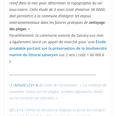
relief dans la mer pour déterminer la topographie du sol
sous-marin. Cette étude de 3 mois (coût d’environ 38 000€)
doit permettre à la commune d’intégrer les enjeux
environnementaux dans les futures pratiques de
nettoyage
des plages
. »
Parallèlement, la commune voisine de Sanary-sur-mer
a également lancé un appel de marché pour une
Étude
préalable portant sur la préservation de la biodiversité
marine du littoral sanaryen
sur 2 ans ( coût < 60 000 €
).
________________________________________________________
(1)
Article L121-6
du Code de l’urbanisme : « La création de
nouvelles routes sur les plages, cordons lagunaires, dunes
ou en corniche est interdite. »
(2)
La loi Climat et résilience impose la prise en compte