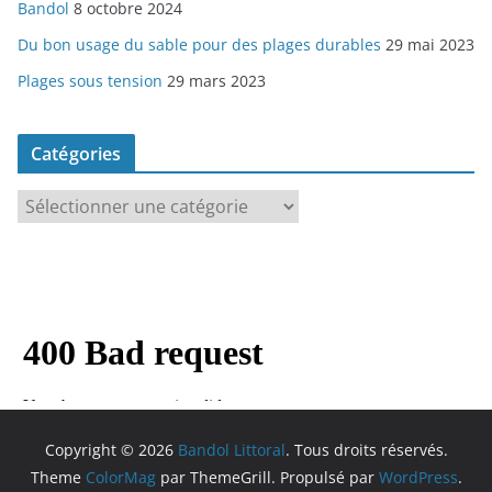
Bandol
8 octobre 2024
Du bon usage du sable pour des plages durables
29 mai 2023
Plages sous tension
29 mars 2023
Catégories
C
a
t
é
g
o
r
i
e
s
Copyright © 2026
Bandol Littoral
. Tous droits réservés.
Theme
ColorMag
par ThemeGrill. Propulsé par
WordPress
.