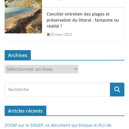
Concilier entretien des plages et
préservation du littoral : fantasme ou
réalité ?
25 mars 2022
Archives
A
r
c
h
i
v
Articles récents
e
s
ZOOM sur le SDGEP, ce document qui bloque le PLU de