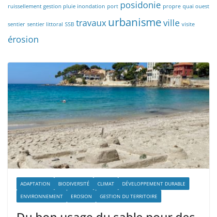
posidonie
ruissellement gestion pluie inondation
port
propre
quai ouest
urbanisme
travaux
ville
sentier
sentier littoral
SSB
visite
érosion
ADAPTATION
BIODIVERSITÉ
CLIMAT
DÉVELOPPEMENT DURABLE
ENVIRONNEMENT
EROSION
GESTION DU TERRITOIRE
Du bon usage du sable pour des