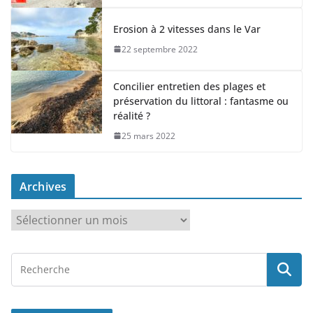
Erosion à 2 vitesses dans le Var
22 septembre 2022
Concilier entretien des plages et
préservation du littoral : fantasme ou
réalité ?
25 mars 2022
Archives
A
r
c
h
i
v