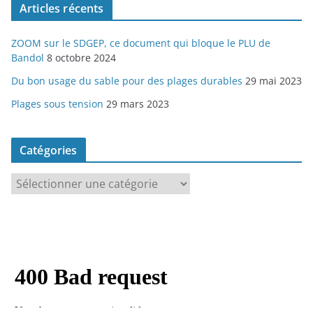
Articles récents
e
s
ZOOM sur le SDGEP, ce document qui bloque le PLU de
Bandol
8 octobre 2024
Du bon usage du sable pour des plages durables
29 mai 2023
Plages sous tension
29 mars 2023
Catégories
C
a
t
é
g
o
r
i