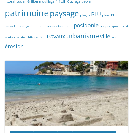
mur
littoral
Lucien Grillon
mouillage
Ouvrage
pacvar
patrimoine
paysage
PLU
plages
pluie
PLU
posidonie
ruissellement gestion pluie inondation
port
propre
quai ouest
urbanisme
travaux
ville
sentier
sentier littoral
SSB
visite
érosion