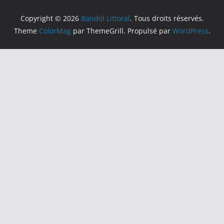
e
s
Copyright © 2026
Bandol Littoral
. Tous droits réservés.
Theme
ColorMag
par ThemeGrill. Propulsé par
WordPress
.