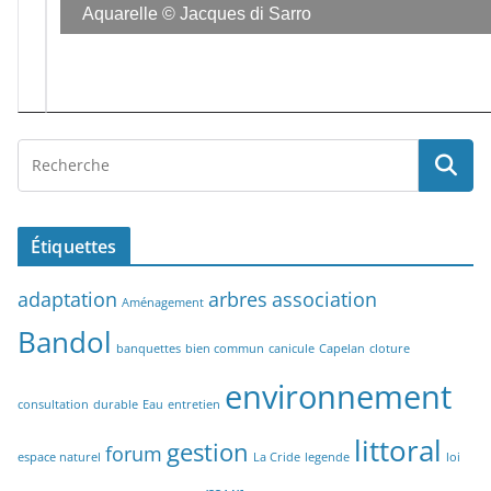
Aquarelle © Jacques di Sarro
Étiquettes
adaptation
arbres
association
Aménagement
Bandol
banquettes
bien commun
canicule
Capelan
cloture
environnement
consultation
durable
Eau
entretien
littoral
gestion
forum
espace naturel
La Cride
legende
loi