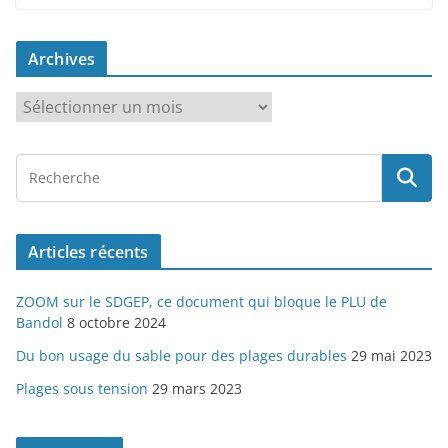
Archives
A
r
c
h
i
v
Articles récents
e
s
ZOOM sur le SDGEP, ce document qui bloque le PLU de
Bandol
8 octobre 2024
Du bon usage du sable pour des plages durables
29 mai 2023
Plages sous tension
29 mars 2023