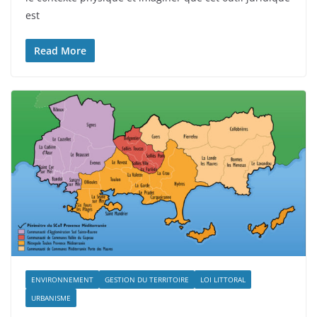
est
Read More
ENVIRONNEMENT
GESTION DU TERRITOIRE
LOI LITTORAL
URBANISME