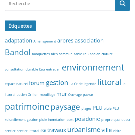
Étiquettes
adaptation
arbres
association
Aménagement
Bandol
banquettes
bien commun
canicule
Capelan
cloture
environnement
consultation
durable
Eau
entretien
littoral
gestion
forum
espace naturel
La Cride
legende
loi
mur
littoral
Lucien Grillon
mouillage
Ouvrage
pacvar
patrimoine
paysage
PLU
plages
pluie
PLU
posidonie
ruissellement gestion pluie inondation
port
propre
quai ouest
urbanisme
travaux
ville
sentier
sentier littoral
SSB
visite