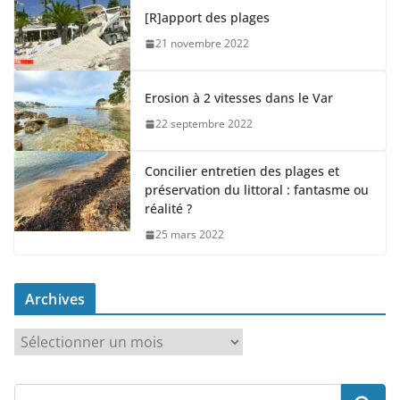
[R]apport des plages
21 novembre 2022
Erosion à 2 vitesses dans le Var
22 septembre 2022
Concilier entretien des plages et
préservation du littoral : fantasme ou
réalité ?
25 mars 2022
Archives
A
r
c