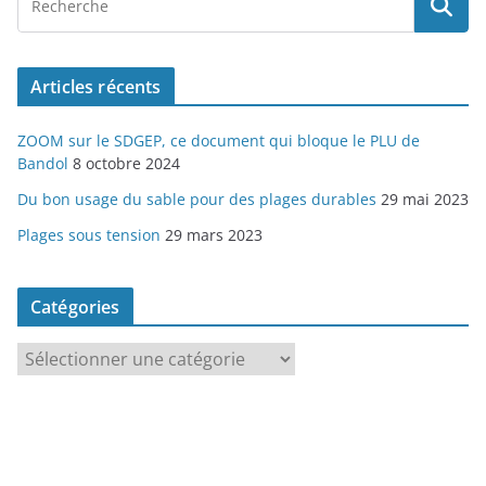
h
i
v
Articles récents
e
s
ZOOM sur le SDGEP, ce document qui bloque le PLU de
Bandol
8 octobre 2024
Du bon usage du sable pour des plages durables
29 mai 2023
Plages sous tension
29 mars 2023
Catégories
C
a
t
é
g