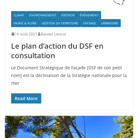
CLIMAT
ENVIRONNEMENT
EROSION
ÉVÈNEMENT
FAUNE & FLORE
GESTION DU TERRITOIRE
PAYSAGE
URBANISME
16 août 2021
Bandol Littoral
Le plan d’action du DSF en
consultation
Le Document Stratégique de Façade [DSF de son petit
nom] est la déclinaison de la Stratégie nationale pour la
mer
Read More