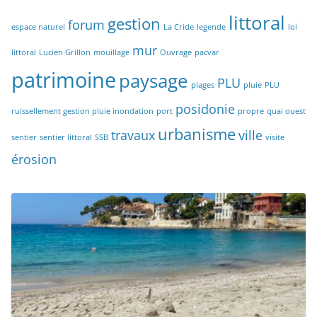
littoral
gestion
forum
espace naturel
La Cride
legende
loi
mur
littoral
Lucien Grillon
mouillage
Ouvrage
pacvar
patrimoine
paysage
PLU
plages
pluie
PLU
posidonie
ruissellement gestion pluie inondation
port
propre
quai ouest
urbanisme
travaux
ville
sentier
sentier littoral
SSB
visite
érosion